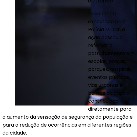
eletrônico.
Inicialmente
executada pela
Polícia Militar, a
ação passou a
reforçar o
patrulhamento em
escolas, praças,
parques, hospitais,
eventos públicos,
vias urbanas e
bairros da capital,
contribuindo
diretamente para
o aumento da sensação de segurança da população e
para a redução de ocorrências em diferentes regiões
da cidade.