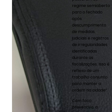
regime semiaberto
para o fechado
após
descumprimento
de medidas
judiciais e registros
de irregularidades
identificadas
durante as
fiscalizações. Isso é
reflexo de um
trabalho conjunto
para manter a
ordem na cidade”.
Com foco
preventivo, a