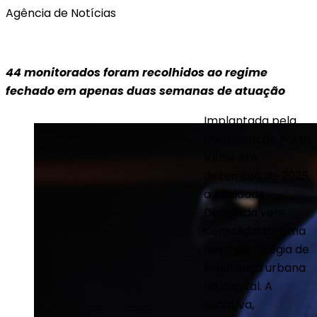
Agência de Notícias
44 monitorados foram recolhidos ao regime
fechado em apenas duas semanas de atuação
Implantada pela
Prefeitura de Porto
Velho em
dezembro de 2025,
a Atividade
Delegada vem
consolidando uma
nova estratégia de
segurança urbana
na capital. A
iniciativa,