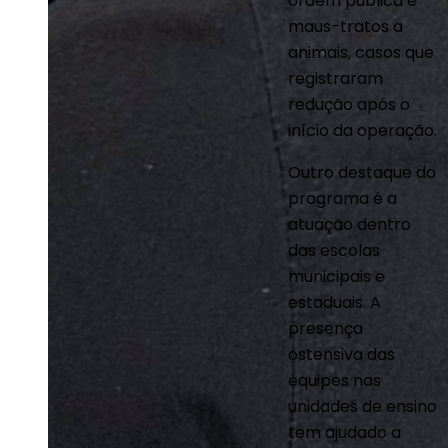
ordem pública e
maus-tratos a
animais, casos que
registraram
redução após o
início da operação.
Outro destaque do
programa é a
atuação dentro
das escolas
municipais e
estaduais. A
presença
ostensiva das
equipes nas
unidades de ensino
tem ajudado a