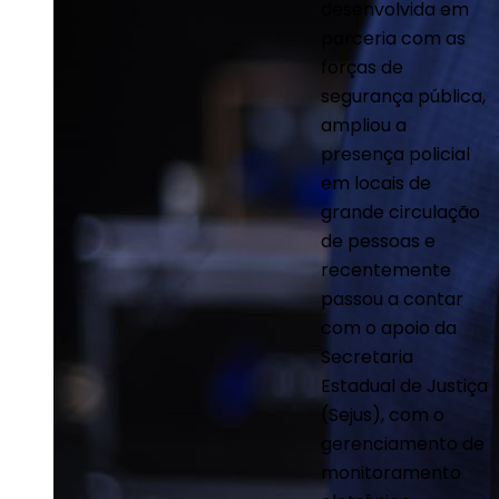
desenvolvida em
parceria com as
forças de
segurança pública,
ampliou a
presença policial
em locais de
grande circulação
de pessoas e
recentemente
passou a contar
com o apoio da
Secretaria
Estadual de Justiça
(Sejus), com o
gerenciamento de
monitoramento