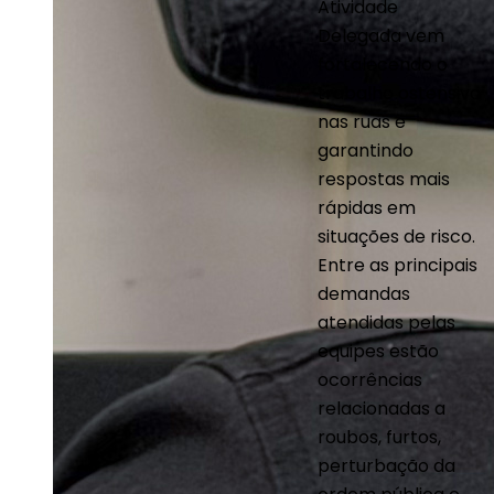
Atividade
Delegada vem
fortalecendo o
trabalho ostensivo
nas ruas e
garantindo
respostas mais
rápidas em
situações de risco.
Entre as principais
demandas
atendidas pelas
equipes estão
ocorrências
relacionadas a
roubos, furtos,
perturbação da