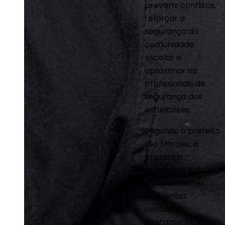
prevenir conflitos,
reforçar a
segurança da
comunidade
escolar e
aproximar os
profissionais de
segurança dos
estudantes.
Segundo o prefeito
Léo Moraes, a
presença
constante das
equipes nesses
ambientes
contribui
diretamente para