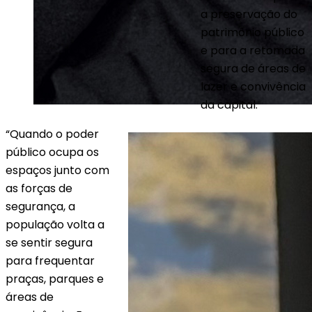
a preservação do
patrimônio público
e para a retomada
segura de áreas de
lazer e convivência
da capital.
“Quando o poder
público ocupa os
espaços junto com
as forças de
segurança, a
população volta a
se sentir segura
para frequentar
praças, parques e
áreas de