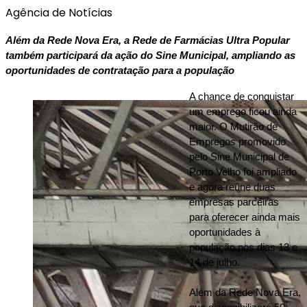
Agência de Notícias
Além da Rede Nova Era, a Rede de Farmácias Ultra Popular 
também participará da ação do Sine Municipal, ampliando as 
oportunidades de contratação para a população
A chance de conquistar 
um emprego ficou ainda 
maior. O Mutirão de 
Empregos promovido 
pelo Sine Municipal de 
Porto Velho foi ampliado 
e agora reúne duas 
empresas parceiras 
para oferecer ainda mais 
oportunidades à 
população nos dias 13 e 
14 de julho.
Além da Rede Nova Era, 