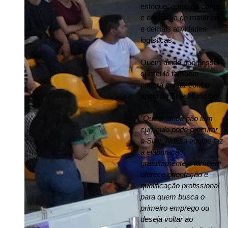
estoque, apoio na carga 
e descarga de materiais 
e demais atividades 
logísticas.
Quem ainda não possui 
currículo também 
poderá contar com o 
apoio do Sine Municipal.
"Quem ainda não tem 
currículo pode procurar 
o Sine. Nossa equipe faz 
a elaboração 
gratuitamente e também 
oferece orientação e 
qualificação profissional 
para quem busca o 
primeiro emprego ou 
deseja voltar ao 