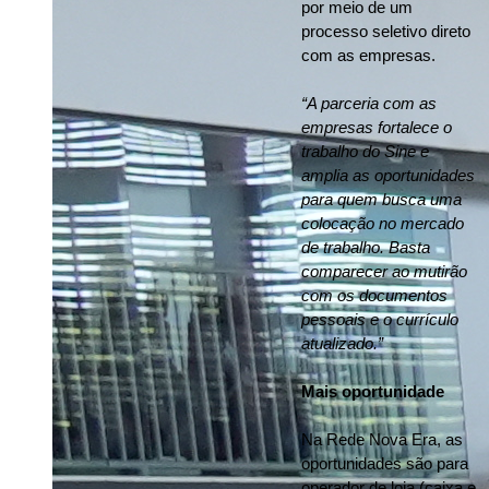
por meio de um 
processo seletivo direto 
com as empresas.
“A parceria com as 
empresas fortalece o 
trabalho do Sine e 
amplia as oportunidades 
para quem busca uma 
colocação no mercado 
de trabalho. Basta 
comparecer ao mutirão 
com os documentos 
pessoais e o currículo 
atualizado.”
Mais oportunidade
Na Rede Nova Era, as 
oportunidades são para 
operador de loja (caixa e 