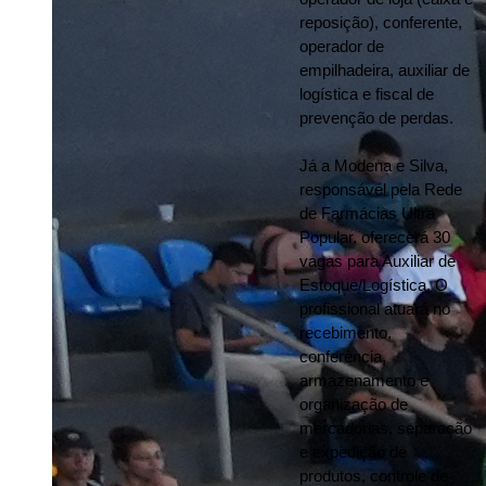
reposição), conferente, 
operador de 
empilhadeira, auxiliar de 
logística e fiscal de 
prevenção de perdas.
Já a Modena e Silva, 
responsável pela Rede 
de Farmácias Ultra 
Popular, oferecerá 30 
vagas para Auxiliar de 
Estoque/Logística. O 
profissional atuará no 
recebimento, 
conferência, 
armazenamento e 
organização de 
mercadorias, separação 
e expedição de 
produtos, controle de 