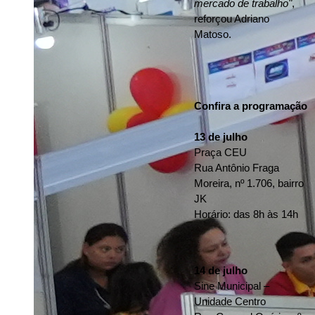
mercado de trabalho"
, 
reforçou Adriano 
Matoso.
Confira a programação
13 de julho
Praça CEU
Rua Antônio Fraga 
Moreira, nº 1.706, bairro 
JK
Horário: das 8h às 14h
14 de julho
Sine Municipal – 
Unidade Centro