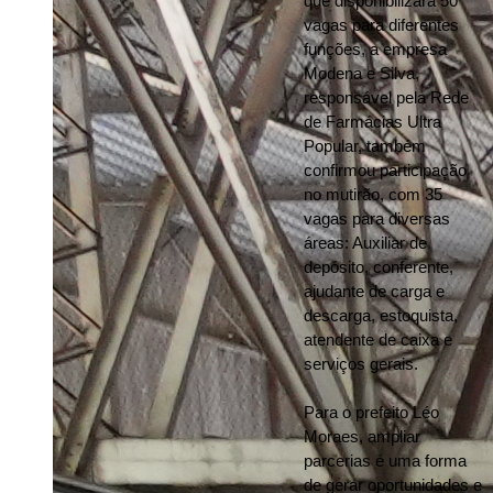
que disponibilizará 50 
vagas para diferentes 
funções, a empresa 
Modena e Silva, 
responsável pela Rede 
de Farmácias Ultra 
Popular, também 
confirmou participação 
no mutirão, com 35 
vagas para diversas 
áreas: Auxiliar de 
depósito, conferente, 
ajudante de carga e 
descarga, estoquista, 
atendente de caixa e 
serviços gerais. 
Para o prefeito Léo 
Moraes, ampliar 
parcerias é uma forma 
de gerar oportunidades e 