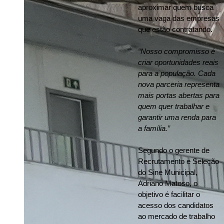
aproximar quem busca 
uma vaga das empresas 
que estão contratando.
“Nosso compromisso é 
criar oportunidades reais 
para a população. Cada 
nova parceria representa 
mais portas abertas para 
quem quer trabalhar e 
garantir uma renda para 
a família.”
Segundo o gerente de 
Recrutamento e Seleção 
do Sine Municipal, 
Adriano Matoso, o 
objetivo é facilitar o 
acesso dos candidatos 
ao mercado de trabalho 