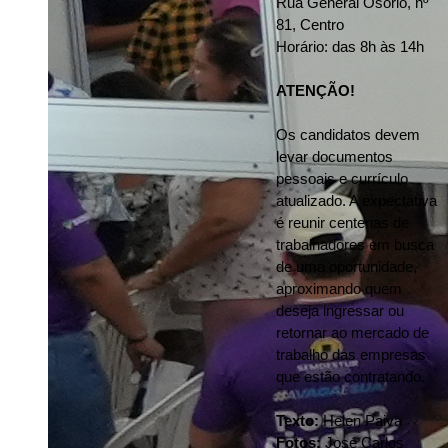
Rua General Osório, nº 
81, Centro
Horário: das 8h às 14h
ATENÇÃO!
Os candidatos devem 
levar documentos 
pessoais e currículo 
atualizado. A expectativa 
é reunir centenas de 
trabalhadores em busca 
de uma oportunidade, 
aproximando quem 
deseja ingressar ou 
retornar ao mercado de 
trabalho das empresas 
que estão contratando.
Texto:
 Helen Paiva
Fotos:
 José Carlos