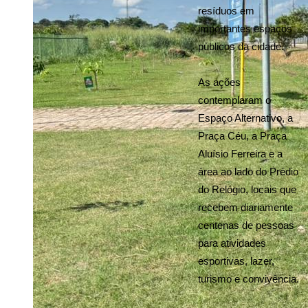
resíduos em 
importantes espaços 
públicos da cidade.
As ações 
contemplaram o 
Espaço Alternativo, a 
Praça Céu, a Praça 
Aluísio Ferreira e a 
área ao lado do Prédio 
do Relógio, locais que 
recebem diariamente 
centenas de pessoas 
para atividades 
esportivas, lazer, 
turismo e convivência.