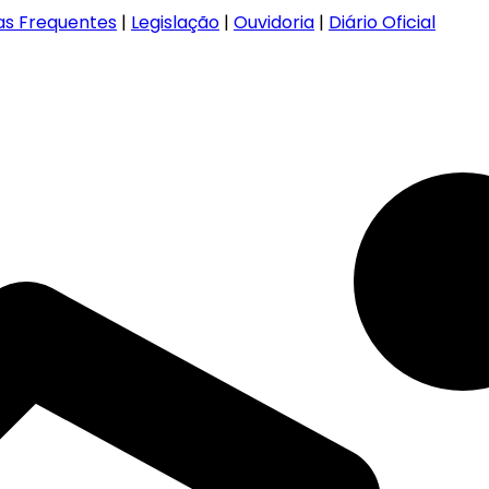
as Frequentes
|
Legislação
|
Ouvidoria
|
Diário Oficial