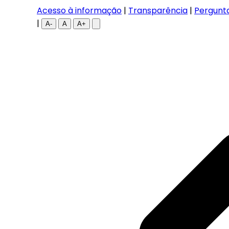
Acesso à informação
|
Transparência
|
Pergunt
|
A-
A
A+