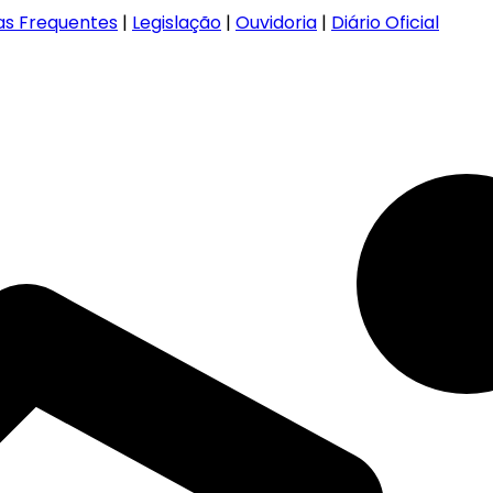
as Frequentes
|
Legislação
|
Ouvidoria
|
Diário Oficial