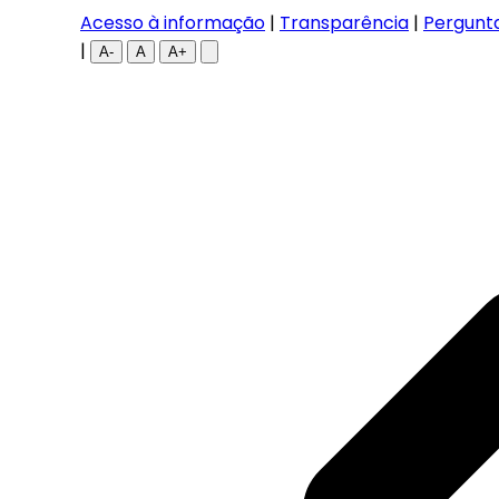
Acesso à informação
|
Transparência
|
Pergunt
|
A-
A
A+