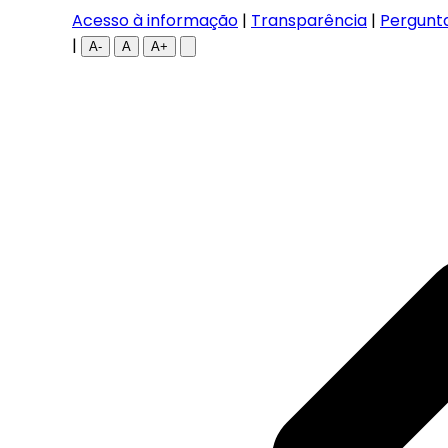
Acesso à informação
|
Transparência
|
Pergunt
|
A-
A
A+