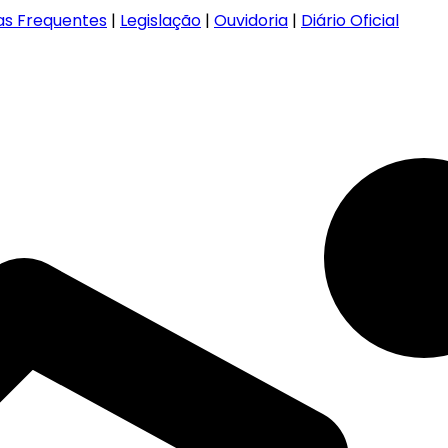
as Frequentes
|
Legislação
|
Ouvidoria
|
Diário Oficial