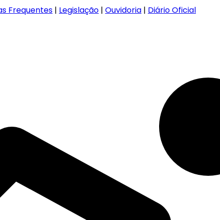
as Frequentes
|
Legislação
|
Ouvidoria
|
Diário Oficial