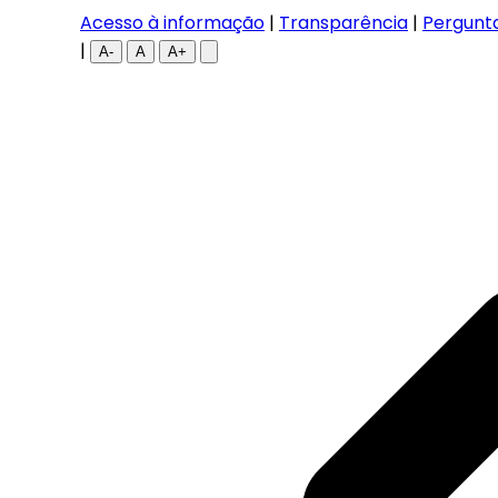
Acesso à informação
|
Transparência
|
Pergunt
|
A-
A
A+