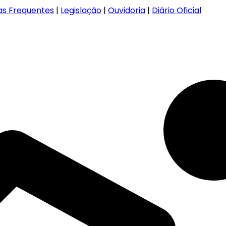
as Frequentes
|
Legislação
|
Ouvidoria
|
Diário Oficial