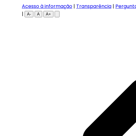
Acesso à informação
|
Transparência
|
Pergunt
|
A-
A
A+