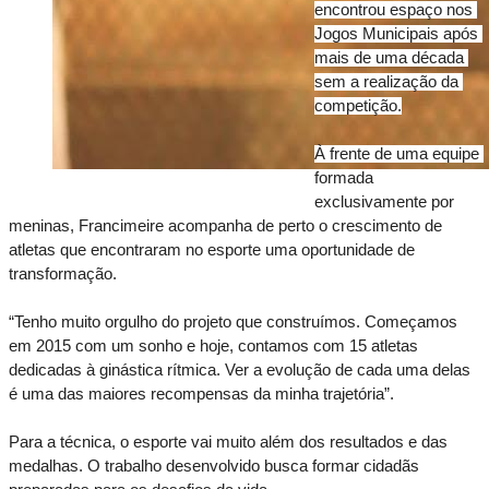
encontrou espaço nos 
Jogos Municipais após 
mais de uma década 
sem a realização da 
competição.
À frente de uma equipe 
formada 
exclusivamente por 
meninas, Francimeire acompanha de perto o crescimento de 
atletas que encontraram no esporte uma oportunidade de 
transformação.
“Tenho muito orgulho do projeto que construímos. Começamos 
em 2015 com um sonho e hoje, contamos com 15 atletas 
dedicadas à ginástica rítmica. Ver a evolução de cada uma delas 
é uma das maiores recompensas da minha trajetória”.
Para a técnica, o esporte vai muito além dos resultados e das 
medalhas. O trabalho desenvolvido busca formar cidadãs 