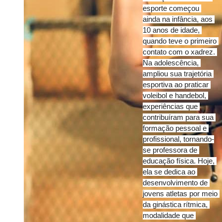
esporte começou 
ainda na infância, aos 
10 anos de idade, 
quando teve o primeiro 
contato com o xadrez. 
Na adolescência, 
ampliou sua trajetória 
esportiva ao praticar 
voleibol e handebol, 
experiências que 
contribuíram para sua 
formação pessoal e 
profissional, tornando-
se professora de 
educação física. Hoje, 
ela se dedica ao 
desenvolvimento de 
jovens atletas por meio 
da ginástica rítmica, 
modalidade que 