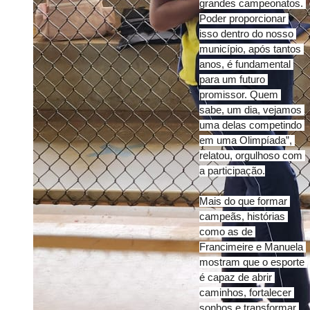
grandes campeonatos. 
Poder proporcionar 
isso dentro do nosso 
município, após tantos 
anos, é fundamental 
para um futuro 
promissor. Quem 
sabe, um dia, vejamos 
uma delas competindo 
em uma Olimpíada”, 
relatou, orgulhoso com 
a participação.
Mais do que formar 
campeãs, histórias 
como as de 
Francimeire e Manuela 
mostram que o esporte 
é capaz de abrir 
caminhos, fortalecer 
sonhos e transformar 