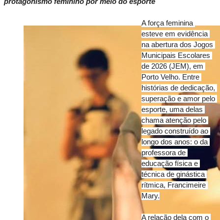
protagonismo feminino por meio do esporte
A força feminina 
esteve em evidência 
na abertura dos Jogos 
Municipais Escolares 
de 2026 (JEM), em 
Porto Velho. Entre 
histórias de dedicação, 
superação e amor pelo 
esporte, uma delas 
chama atenção pelo 
legado construído ao 
longo dos anos: o da 
professora de 
educação física e 
técnica de ginástica 
rítmica, Francimeire 
Mary.
A relação dela com o 