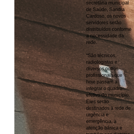
secretária municipal 
de Saúde, Sandra 
Cardoso, os novos 
servidores serão 
distribuídos conforme 
a necessidade da 
rede.
“São técnicos, 
radiologistas e 
diversos outros 
profissionais que 
hoje passam a 
integrar o quadro 
efetivo do município. 
Eles serão 
destinados à rede de 
urgência e 
emergência, à 
atenção básica e 