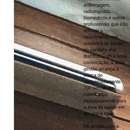
enfermagem, 
radiologistas, 
biomédicos e outros 
profissionais que irão 
reforçar o 
atendimento nas 
unidades de saúde 
da capital e dos 
distritos. Com a nova 
convocação, a atual 
gestão alcança a 
marca de 
aproximadamente 
700 servidores 
contratados 
exclusivamente para 
a área da saúde em 
um ano e meio.
De acordo com a 