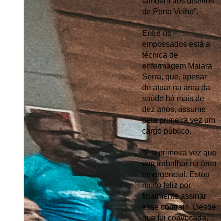
também aos distritos 
de Porto Velho”.
Entre os 
empossados está a 
técnica de 
enfermagem Maiara 
Serra, que, apesar 
de atuar na área da 
saúde há mais de 
dez anos, assume 
pela primeira vez um 
cargo público.
“É a primeira vez que 
vou trabalhar na área 
emergencial. Estou 
muito feliz por 
finalmente assinar 
esse contrato. Desde 
que fui convocada, 