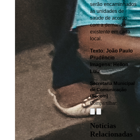
serão encaminhados 
às unidades de 
saúde de acordo 
com a demanda 
existente em cada 
local.
Texto: João Paulo 
Prudêncio 
Imagens: Hellon 
Luiz
Secretaria Municipal 
de Comunicação 
(Secom) 
Compartilhar:
Notícias
Relacionadas