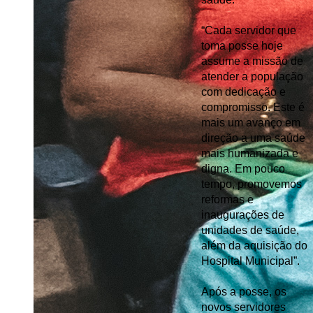
“Cada servidor que 
toma posse hoje 
assume a missão de 
atender a população 
com dedicação e 
compromisso. Este é 
mais um avanço em 
direção a uma saúde 
mais humanizada e 
digna. Em pouco 
tempo, promovemos 
reformas e 
inaugurações de 
unidades de saúde, 
além da aquisição do 
Hospital Municipal”.
Após a posse, os 
novos servidores 