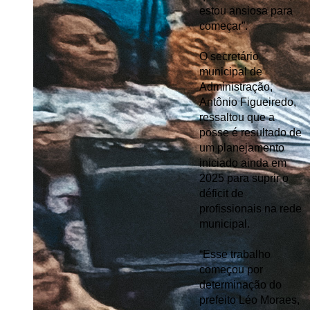
estou ansiosa para 
começar”.
O secretário 
municipal de 
Administração, 
Antônio Figueiredo, 
ressaltou que a 
posse é resultado de 
um planejamento 
iniciado ainda em 
2025 para suprir o 
déficit de 
profissionais na rede 
municipal.
“Esse trabalho 
começou por 
determinação do 
prefeito Léo Moraes, 