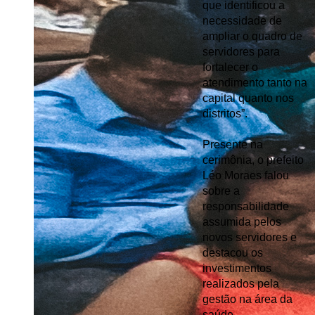
que identificou a 
necessidade de 
ampliar o quadro de 
servidores para 
fortalecer o 
atendimento tanto na 
capital quanto nos 
distritos”.
Presente na 
cerimônia, o prefeito 
Léo Moraes falou 
sobre a 
responsabilidade 
assumida pelos 
novos servidores e 
destacou os 
investimentos 
realizados pela 
gestão na área da 
saúde.