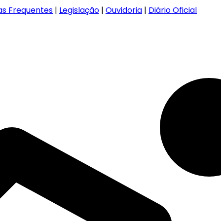
as Frequentes
|
Legislação
|
Ouvidoria
|
Diário Oficial