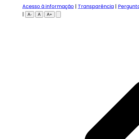
Acesso à informação
|
Transparência
|
Pergunt
|
A-
A
A+