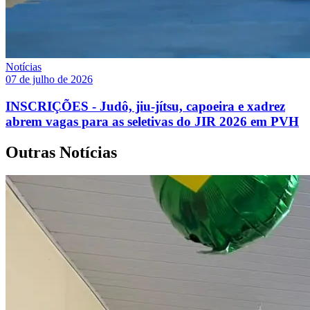
Notícias
07 de julho de 2026
INSCRIÇÕES - Judô, jiu-jítsu, capoeira e xadrez
abrem vagas para as seletivas do JIR 2026 em PVH
Outras Notícias