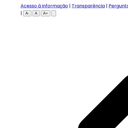
Acesso à informação
|
Transparência
|
Pergunt
|
A-
A
A+