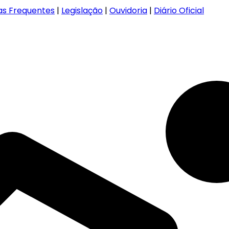
as Frequentes
|
Legislação
|
Ouvidoria
|
Diário Oficial