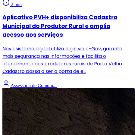
2 min
Aplicativo PVH+ disponibiliza Cadastro
Municipal do Produtor Rural e amplia
acesso aos serviços
Novo sistema digital utiliza login via e-Gov, garante
mais segurança nas informações e facilita o
atendimento aos produtores rurais de Porto Velho
Cadastro passa a ser a porta de e...
Assessoria de Comuni...