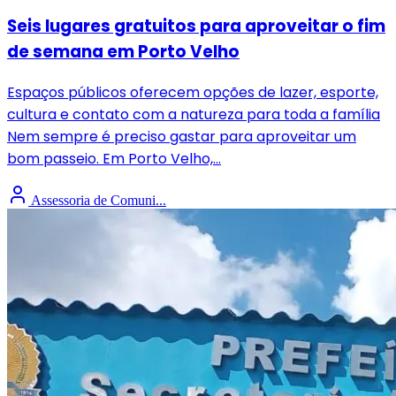
Seis lugares gratuitos para aproveitar o fim
de semana em Porto Velho
Espaços públicos oferecem opções de lazer, esporte,
cultura e contato com a natureza para toda a família
Nem sempre é preciso gastar para aproveitar um
bom passeio. Em Porto Velho,...
Assessoria de Comuni...