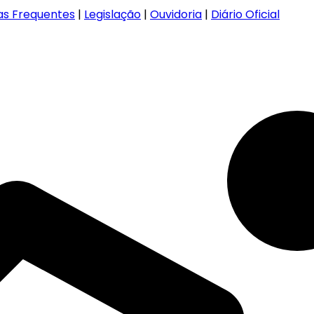
as Frequentes
|
Legislação
|
Ouvidoria
|
Diário Oficial