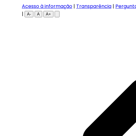
Acesso à informação
|
Transparência
|
Pergunt
|
A-
A
A+