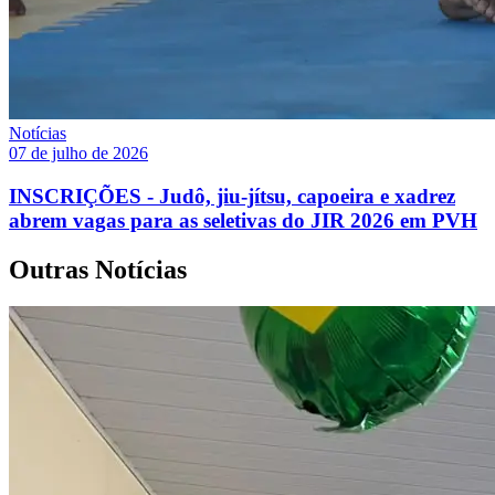
Notícias
07 de julho de 2026
INSCRIÇÕES - Judô, jiu-jítsu, capoeira e xadrez
abrem vagas para as seletivas do JIR 2026 em PVH
Outras Notícias