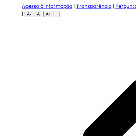
Acesso à informação
|
Transparência
|
Pergunt
|
A-
A
A+