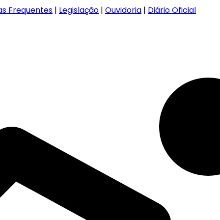
as Frequentes
|
Legislação
|
Ouvidoria
|
Diário Oficial