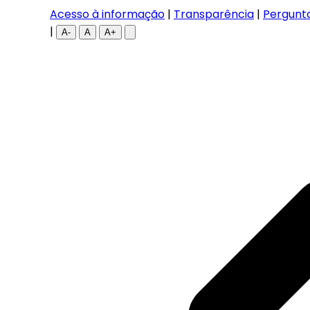
Acesso à informação
|
Transparência
|
Pergunt
|
A-
A
A+