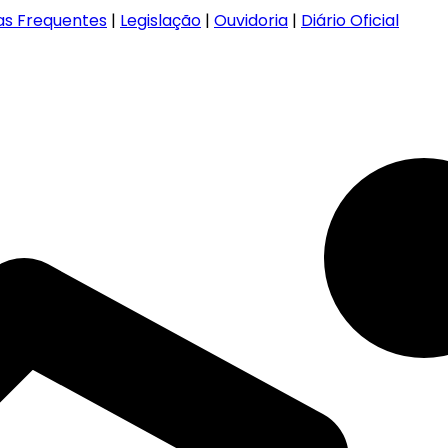
as Frequentes
|
Legislação
|
Ouvidoria
|
Diário Oficial