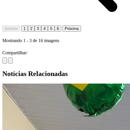
Anterior
1
2
3
4
5
6
Próxima
Mostrando
1
-
3
de
16
imagens
Compartilhar:
Notícias Relacionadas