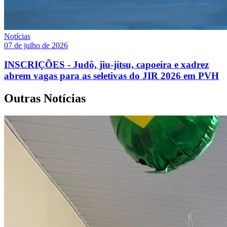
Notícias
07 de julho de 2026
INSCRIÇÕES - Judô, jiu-jítsu, capoeira e xadrez
abrem vagas para as seletivas do JIR 2026 em PVH
Outras Notícias