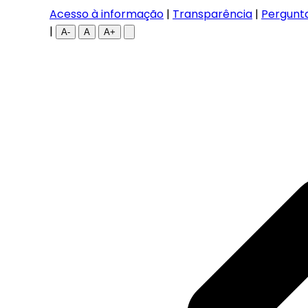
Acesso à informação
|
Transparência
|
Pergunt
|
A-
A
A+