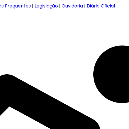
as Frequentes
|
Legislação
|
Ouvidoria
|
Diário Oficial