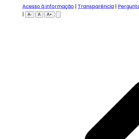
Acesso à informação
|
Transparência
|
Pergunt
|
A-
A
A+