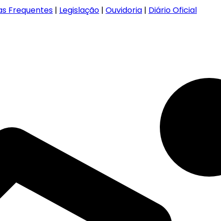
as Frequentes
|
Legislação
|
Ouvidoria
|
Diário Oficial