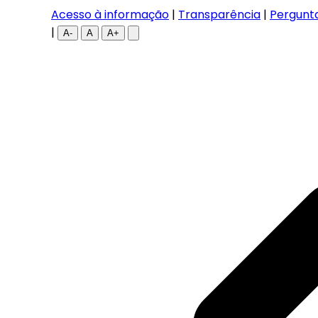
Acesso à informação
|
Transparência
|
Pergunt
|
A-
A
A+