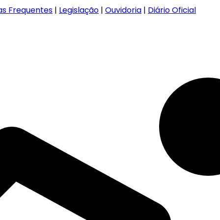
as Frequentes
|
Legislação
|
Ouvidoria
|
Diário Oficial