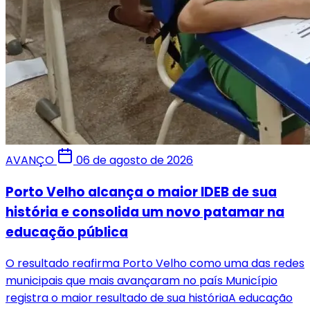
AVANÇO
06 de agosto de 2026
Porto Velho alcança o maior IDEB de sua
história e consolida um novo patamar na
educação pública
O resultado reafirma Porto Velho como uma das redes
municipais que mais avançaram no país Município
registra o maior resultado de sua históriaA educação