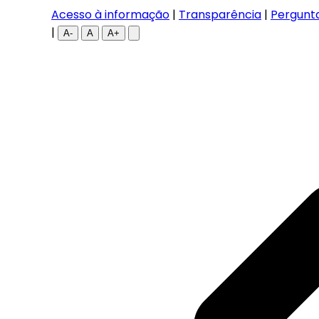
Acesso à informação
|
Transparência
|
Pergunt
|
A-
A
A+