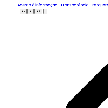
Acesso à informação
|
Transparência
|
Pergunt
|
A-
A
A+