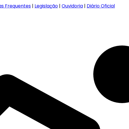
as Frequentes
|
Legislação
|
Ouvidoria
|
Diário Oficial