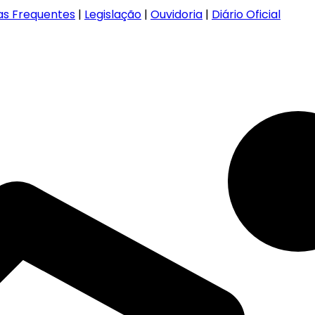
as Frequentes
|
Legislação
|
Ouvidoria
|
Diário Oficial