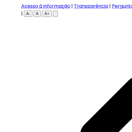
Acesso à informação
|
Transparência
|
Pergunt
|
A-
A
A+