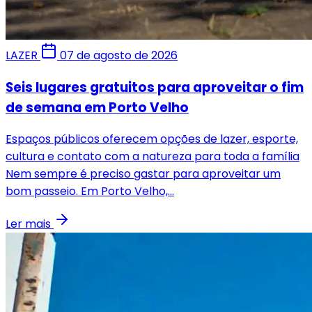
LAZER
07 de agosto de 2026
Seis lugares gratuitos para aproveitar o fim
de semana em Porto Velho
Espaços públicos oferecem opções de lazer, esporte,
cultura e contato com a natureza para toda a família
Nem sempre é preciso gastar para aproveitar um
bom passeio. Em Porto Velho,...
Ler mais