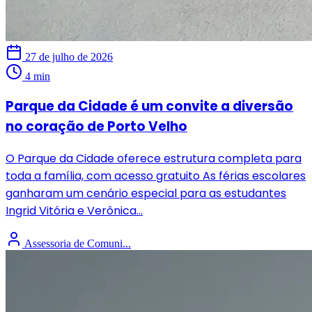
27 de julho de 2026
4 min
Parque da Cidade é um convite a diversão
no coração de Porto Velho
O Parque da Cidade oferece estrutura completa para
toda a família, com acesso gratuito As férias escolares
ganharam um cenário especial para as estudantes
Ingrid Vitória e Verônica...
Assessoria de Comuni...