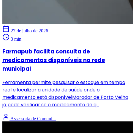
27 de julho de 2026
3 min
Farmapub facilita consulta de
medicamentos disponíveis na rede
municipal
Ferramenta permite pesquisar o estoque em tempo
real e localizar a unidade de saúde onde o
medicamento está disponívelMorador de Porto Velho
já pode verificar se o medicamento de q...
Assessoria de Comuni...