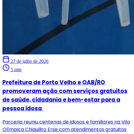
27 de julho de 2026
5 min
Prefeitura de Porto Velho e OAB/RO
promoveram ação com serviços gratuitos
de saúde, cidadania e bem-estar para a
pessoa idosa
Parceria reuniu centenas de idosos e familiares na Vila
Olímpica Chiquilito Erse com atendimentos gratuitos